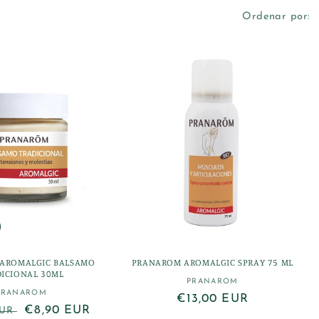
Ordenar por:
AROMALGIC BALSAMO
PRANAROM AROMALGIC SPRAY 75 ML
ICIONAL 30ML
PRANAROM
Proveedor:
PRANAROM
Proveedor:
Precio
€13,00 EUR
Precio
€8,90 EUR
EUR
habitual