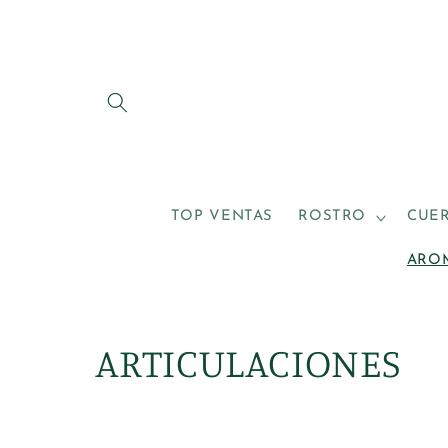
Ir
directamente
al contenido
TOP VENTAS
ROSTRO
CUE
ARO
C
ARTICULACIONES
o