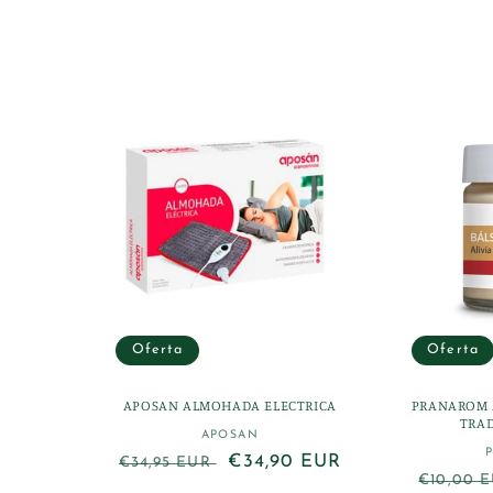
l
e
c
c
i
ó
n
Oferta
Oferta
:
APOSAN ALMOHADA ELECTRICA
PRANAROM 
TRAD
APOSAN
Proveedor:
Precio
Precio
€34,90 EUR
€34,95 EUR
Precio
€10,00 
habitual
de