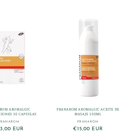
l
de
oferta
ROM AROMALGIC
PRANAROM AROMALGIC ACEITE DE
CIONES 30 CAPSULAS
MASAJE 100ML
PRANAROM
PRANAROM
Proveedor:
Proveedor:
ecio
3,00 EUR
Precio
€15,00 EUR