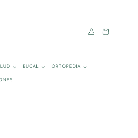
Iniciar
Carrito
sesión
ALUD
BUCAL
ORTOPEDIA
ONES