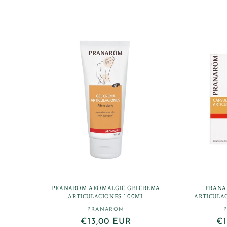
habitua
oferta
PRANAROM AROMALGIC GELCREMA
PRANA
ARTICULACIONES 100ML
ARTICULA
PRANAROM
Proveedor:
Precio
€13,00 EUR
Pr
€1