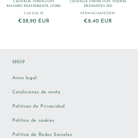
CAUDALIE VINOSCULPT
CAUDALIE VINOSCULPT TISANAS
BALSAMO REAFIRMANTE 250ML
DRENANTES 30G
CAUDALIE
Proveedor:
FARMACIAMEDERI
Proveedor:
Precio
€28,90 EUR
Precio
€8,40 EUR
habitual
habitual
SHOP
Aviso legal
Condiciones de venta
Políticas de Privacidad
Política de cookies
Política de Redes Sociales