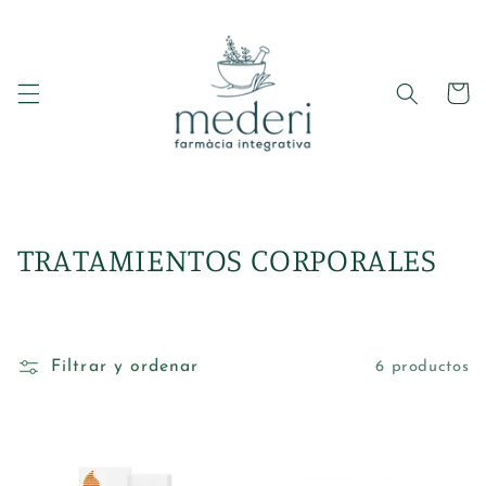
Ir
directamente
al contenido
Carrito
C
TRATAMIENTOS CORPORALES
o
l
Filtrar y ordenar
6 productos
e
c
c