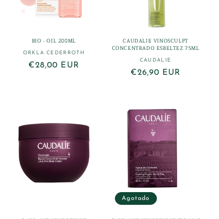
BIO - OIL 200ML
CAUDALIE VINOSCULPT
CONCENTRADO ESBELTEZ 75ML
ORKLA CEDERROTH
Proveedor:
CAUDALIE
Proveedor:
Precio
€28,00 EUR
Precio
€26,90 EUR
habitual
habitual
Agotado