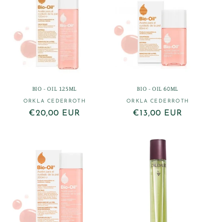
i
ó
n
:
BIO - OIL 125ML
BIO - OIL 60ML
ORKLA CEDERROTH
Proveedor:
ORKLA CEDERROTH
Proveedor:
Precio
€20,00 EUR
Precio
€13,00 EUR
habitual
habitual