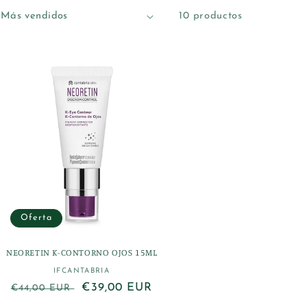
10 productos
Oferta
NEORETIN K-CONTORNO OJOS 15ML
IFCANTABRIA
Proveedor:
Precio
Precio
€39,00 EUR
€44,00 EUR
habitual
de