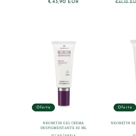
Precio
€43,90 EUR
Precio
€61,10 E
habitual
habitua
Oferta
Oferta
NEORETIN GEL CREMA
NEORETIN S
DESPIGMENTANTE 40 ML
IFCANTABRIA
I