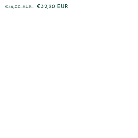
Proveedor:
Precio
Precio
€32,20 EUR
€46,00 EUR
habitual
de
oferta