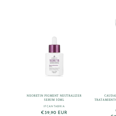
l
e
c
c
i
ó
n
:
NEORETIN PIGMENT NEUTRALIZER
CAUDAL
SERUM 30ML
TRATAMIENTO
IFCANTABRIA
Proveedor:
Precio
€39,90 EUR