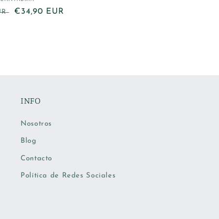
Proveedor:
Precio
€34,90 EUR
EUR
de
oferta
INFO
Nosotros
Blog
Contacto
Política de Redes Sociales