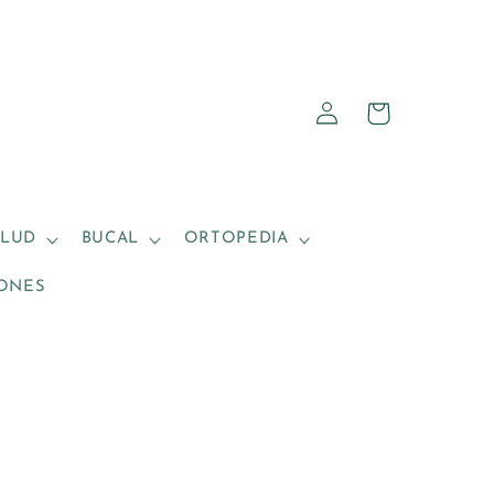
Iniciar
Carrito
sesión
ALUD
BUCAL
ORTOPEDIA
ONES