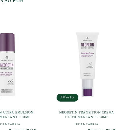
ecio
3,50 EUR
habitual
de
bitual
oferta
Oferta
N ULTRA EMULSION
NEORETIN TRANSITION CREMA
GMENTANTE 30ML
DESPIGMENTANTE 50ML
FCANTABRIA
IFCANTABRIA
Proveedor:
Proveedor: