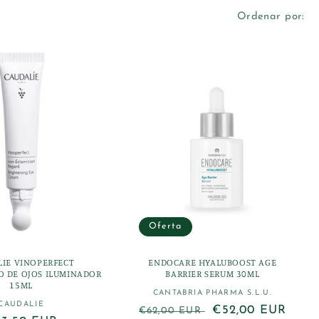
Ordenar por:
Oferta
IE VINOPERFECT
ENDOCARE HYALUBOOST AGE
 DE OJOS ILUMINADOR
BARRIER SERUM 30ML
15ML
CANTABRIA PHARMA S.L.U.
Proveedor:
CAUDALIE
Proveedor:
Precio
Precio
€52,00 EUR
€62,00 EUR