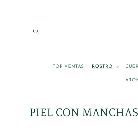
Ir
directamente
al contenido
TOP VENTAS
ROSTRO
CUE
ARO
C
PIEL CON MANCHA
o