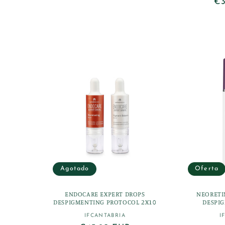
Pr
€3
habitual
ha
Agotado
Oferta
ENDOCARE EXPERT DROPS
NEORETI
DESPIGMENTING PROTOCOL 2X10
DESPI
IFCANTABRIA
I
Proveedor: