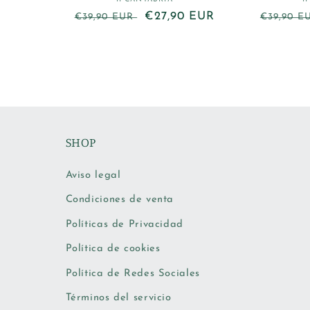
Proveedor:
Precio
Precio
€27,90 EUR
Precio
€39,90 EUR
€39,90 
habitual
de
habitual
oferta
SHOP
Aviso legal
Condiciones de venta
Políticas de Privacidad
Política de cookies
Política de Redes Sociales
Términos del servicio