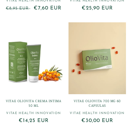
VITAE HEALTH INNOVATION
Proveedor:
VITAE HEALTH INNOVATION
Proveedor:
Precio
Precio
€7,60 EUR
Precio
€25,90 EUR
€8,95 EUR
habitual
de
habitual
oferta
VITAE OLIOVITA CREMA INTIMA
VITAE OLIOVITA 700 MG 60
50 ML
CAPSULAS
VITAE HEALTH INNOVATION
Proveedor:
VITAE HEALTH INNOVATION
Proveedor:
Precio
€14,25 EUR
Precio
€30,00 EUR
habitual
habitual