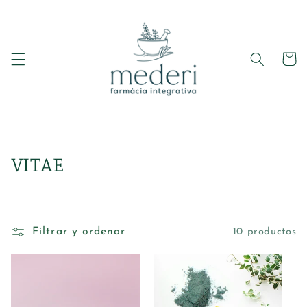
Ir
directamente
al contenido
Carrito
C
VITAE
o
l
Filtrar y ordenar
10 productos
e
c
c