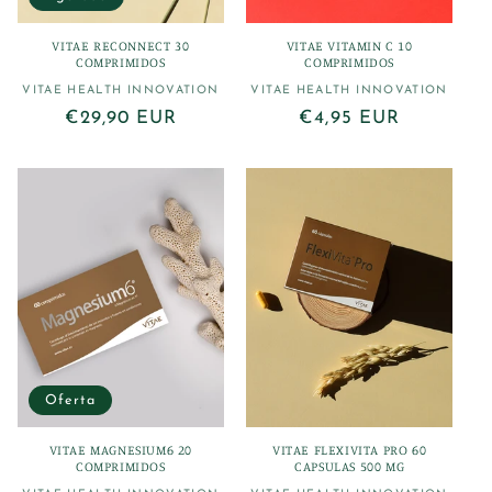
VITAE RECONNECT 30
VITAE VITAMIN C 10
COMPRIMIDOS
COMPRIMIDOS
VITAE HEALTH INNOVATION
Proveedor:
VITAE HEALTH INNOVATION
Proveedor:
Precio
€29,90 EUR
Precio
€4,95 EUR
habitual
habitual
Oferta
VITAE MAGNESIUM6 20
VITAE FLEXIVITA PRO 60
COMPRIMIDOS
CAPSULAS 500 MG