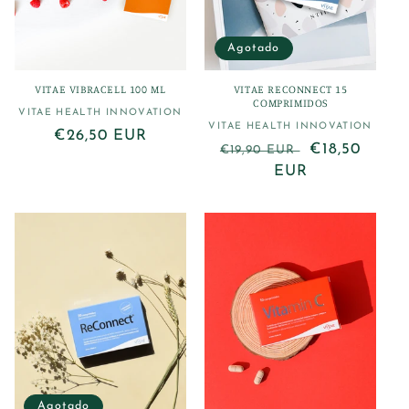
Agotado
VITAE VIBRACELL 100 ML
VITAE RECONNECT 15
COMPRIMIDOS
VITAE HEALTH INNOVATION
Proveedor:
VITAE HEALTH INNOVATION
Proveedor:
Precio
€26,50 EUR
Precio
Precio
€18,50
€19,90 EUR
habitual
habitual
EUR
de
oferta
Agotado