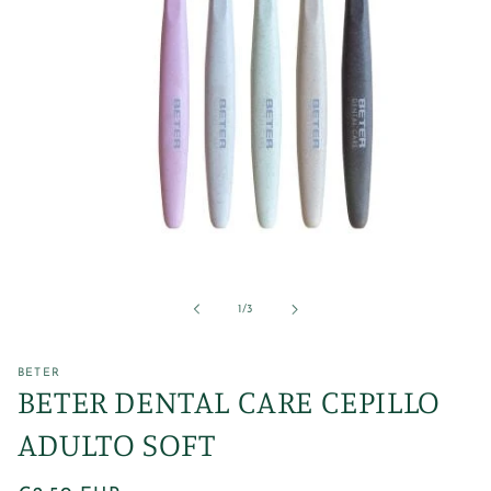
Abrir
elemento
multimedia
1
de
1
/
3
en
una
ventana
modal
BETER
BETER DENTAL CARE CEPILLO
ADULTO SOFT