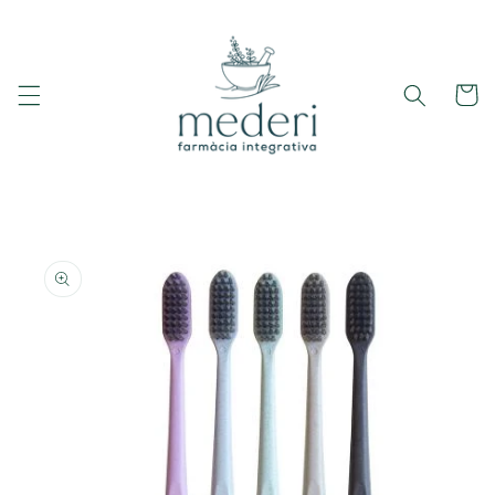
Ir
directamente
al contenido
Carrito
Ir
directamente
a la
información
del producto