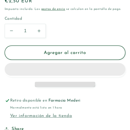
Precio
€2,50 EUR
habitual
Impuesto incluido. Los
gastos de envío
se calculan en la pantalla de pago.
Cantidad
Reducir
Aumentar
cantidad
cantidad
para
para
BETER
BETER
Agregar al carrito
DENTAL
DENTAL
CARE
CARE
CEPILLO
CEPILLO
ADULTO
ADULTO
SOFT
SOFT
Retiro disponible en
Farmacia Mederi
Normalmente está listo en 1 hora
Ver información de la tienda
Share