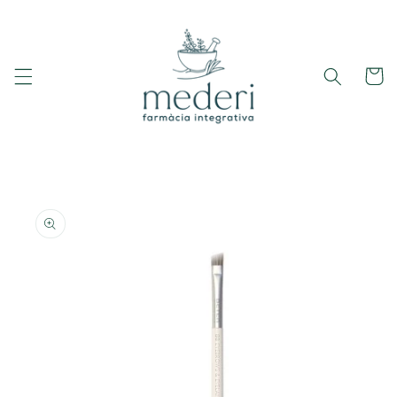
Ir
directamente
al contenido
Carrito
Ir
directamente
a la
información
del producto