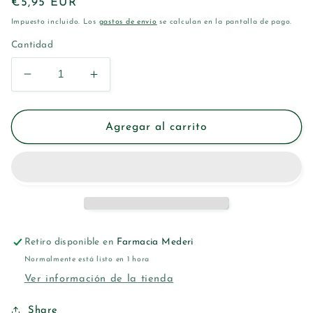
Precio
€5,95 EUR
habitual
Impuesto incluido. Los
gastos de envío
se calculan en la pantalla de pago.
Cantidad
Reducir
Aumentar
cantidad
cantidad
para
para
BETER
BETER
Agregar al carrito
LOOK
LOOK
EXPERT
EXPERT
88
88
CEJAS
CEJAS
Y
Y
PESTAÑAS
PESTAÑAS
Retiro disponible en
Farmacia Mederi
Normalmente está listo en 1 hora
Ver información de la tienda
Share