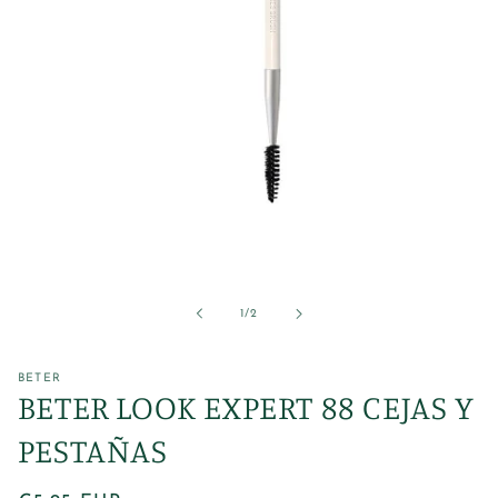
Abrir
elemento
multimedia
1
de
1
/
2
en
una
ventana
modal
BETER
BETER LOOK EXPERT 88 CEJAS Y
PESTAÑAS