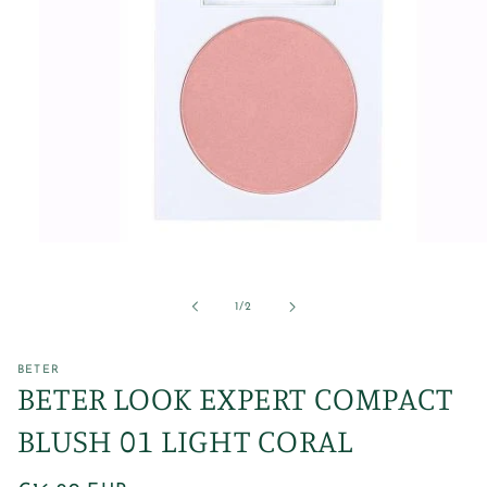
Abrir
elemento
multimedia
1
de
1
/
2
en
una
ventana
modal
BETER
BETER LOOK EXPERT COMPACT
BLUSH 01 LIGHT CORAL