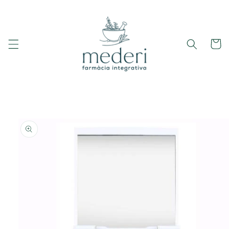
Ir
directamente
al contenido
Carrito
Ir
directamente
a la
información
del producto