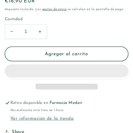
Precio
€16,90 EUR
habitual
Impuesto incluido. Los
gastos de envío
se calculan en la pantalla de pago.
Cantidad
Reducir
Aumentar
cantidad
cantidad
para
para
BETER
BETER
Agregar al carrito
LOOK
LOOK
EXPERT
EXPERT
COMPACT
COMPACT
BLUSH
BLUSH
01
01
LIGHT
LIGHT
CORAL
CORAL
Retiro disponible en
Farmacia Mederi
Normalmente está listo en 1 hora
Ver información de la tienda
Share