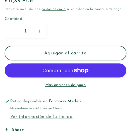
Precio
€11,85 EUR
habitual
Impuesto incluido. Los
gastos de envío
se calculan en la pantalla de pago.
Cantidad
Reducir
Aumentar
cantidad
cantidad
para
para
BETER
BETER
Agregar al carrito
LOOK
LOOK
EXPERT
EXPERT
LIQUID
LIQUID
FOUNDATION
FOUNDATION
02
02
Más opciones de pago
MEDIUM
MEDIUM
Retiro disponible en
Farmacia Mederi
Normalmente está listo en 1 hora
Ver información de la tienda
Share