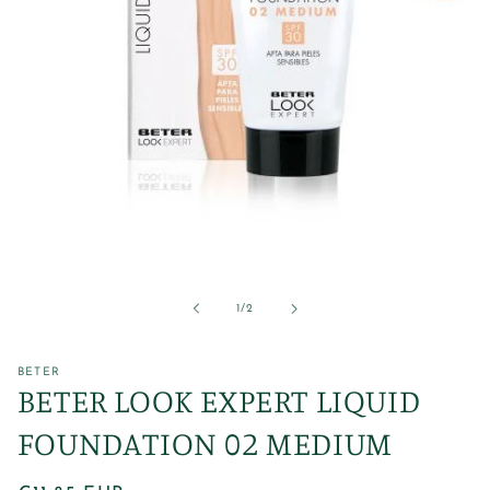
Abrir
elemento
multimedia
1
de
1
/
2
en
una
ventana
modal
BETER
BETER LOOK EXPERT LIQUID
FOUNDATION 02 MEDIUM