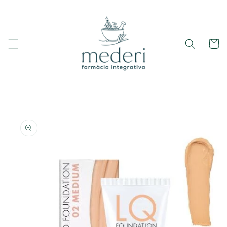
Ir
directamente
al contenido
Carrito
Ir
directamente
a la
información
del producto