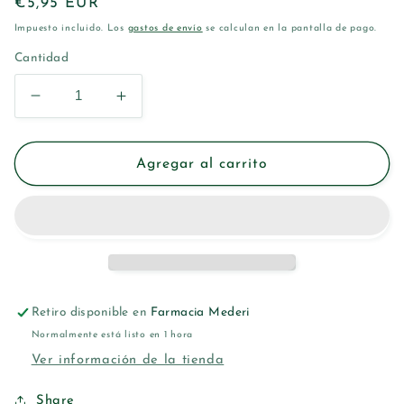
Precio
€5,95 EUR
habitual
Impuesto incluido. Los
gastos de envío
se calculan en la pantalla de pago.
Cantidad
Reducir
Aumentar
cantidad
cantidad
para
para
BETER
BETER
Agregar al carrito
NAIL
NAIL
CARE
CARE
FORTALECEDOR
FORTALECEDOR
Retiro disponible en
Farmacia Mederi
Normalmente está listo en 1 hora
Ver información de la tienda
Share