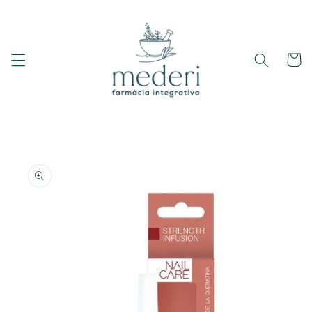
Ir
directamente
al contenido
Carrito
Ir
directamente
a la
información
del producto