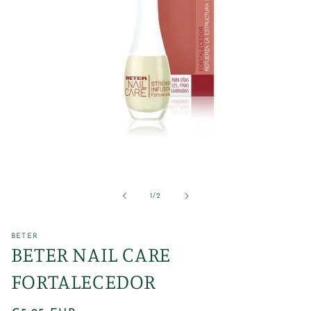
Abrir
elemento
multimedia
1
de
1
/
2
en
una
ventana
modal
BETER
BETER NAIL CARE
FORTALECEDOR