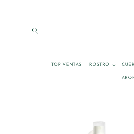
Ir
directamente
al contenido
TOP VENTAS
ROSTRO
CUE
ARO
Ir
directamente
a la
información
del producto