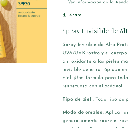
Ver información de la tiend
Share
Spray Invisible de Al
Spray Invisible de Alta Pro
UVA/UVB rostro y el cuerpo
antioxidante a las pieles má
invisible penetra rápidamen
piel. ¡Una fórmula para tod
respetuosa con el océano!
Tipo de piel :
Todo tipo de p
Modo de
empleo:
Aplicar a
generosamente sobre el rostr