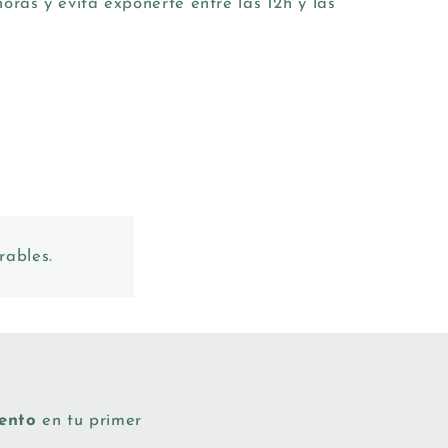
horas y evita exponerte entre las 12h y las
rables.
uento
en tu primer