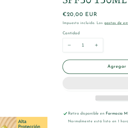
Precio
€20,00 EUR
habitual
Impuesto incluido. Los
gastos de en
Cantidad
Reducir
Aumentar
cantidad
cantidad
para
para
CAUDALIE
CAUDALIE
Agregar 
VINOSUN
VINOSUN
SPRAY
SPRAY
SPF30
SPF30
150ML
150ML
Retiro disponible en
Farmacia M
Normalmente está listo en 1 hor