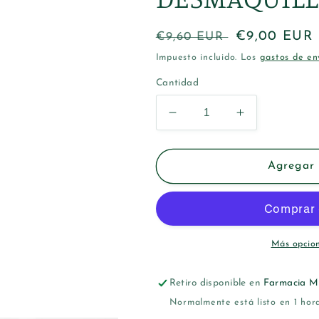
Precio
Precio
€9,00 EUR
€9,60 EUR
habitual
de
Impuesto incluido. Los
gastos de en
oferta
Cantidad
Reducir
Aumentar
cantidad
cantidad
para
para
CAUDALIE
CAUDALIE
Agregar 
VINOCLEAN
VINOCLEAN
LECHE
LECHE
DESMAQUILLANTE
DESMAQUI
100ML
100ML
Más opcio
Retiro disponible en
Farmacia M
Normalmente está listo en 1 hor