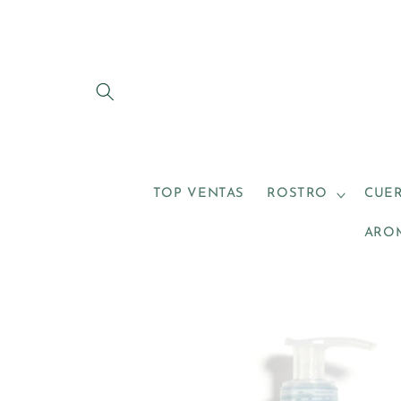
Ir
directamente
al contenido
TOP VENTAS
ROSTRO
CUE
ARO
Ir
directamente
a la
información
del producto