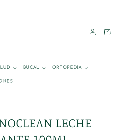
Iniciar
Carrito
sesión
ALUD
BUCAL
ORTOPEDIA
ONES
INOCLEAN LECHE
ANTE 100ML