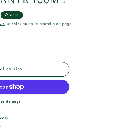
Oferta
vío
se calculan en la pantalla de pago.
al carrito
LLANTE
nes de pago
ederi
a