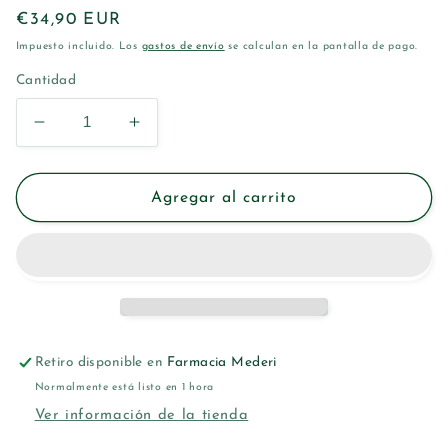
Precio
€34,90 EUR
habitual
Impuesto incluido. Los
gastos de envío
se calculan en la pantalla de pago.
Cantidad
Reducir
Aumentar
cantidad
cantidad
para
para
CAUDALIE
CAUDALIE
Agregar al carrito
VINOPERFECT
VINOPERFECT
CREMA
CREMA
ANTIMANCHAS
ANTIMANCHAS
DIA
DIA
50ML
50ML
Retiro disponible en
Farmacia Mederi
Normalmente está listo en 1 hora
Ver información de la tienda