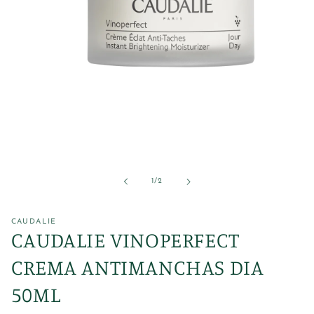
Abrir
elemento
multimedia
1
de
1
/
2
en
una
ventana
modal
CAUDALIE
CAUDALIE VINOPERFECT
CREMA ANTIMANCHAS DIA
50ML