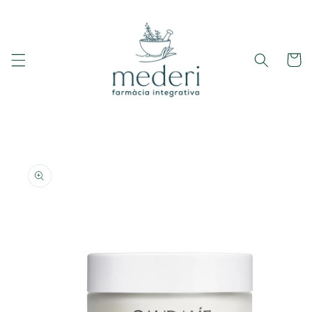
Ir
directamente
al contenido
Carrito
Ir
directamente
a la
información
del producto