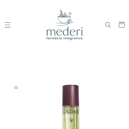
Ir
directamente
al contenido
Carrito
Ir
directamente
a la
información
del producto