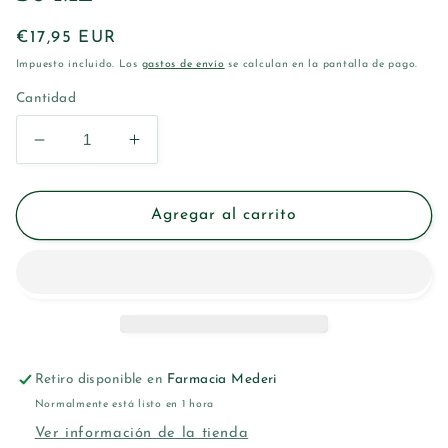
Precio
€17,95 EUR
habitual
Impuesto incluido. Los
gastos de envío
se calculan en la pantalla de pago.
Cantidad
Reducir
Aumentar
cantidad
cantidad
para
para
CUMLAUDE
CUMLAUDE
Agregar al carrito
LUBRIPIU
LUBRIPIU
CREMA
CREMA
30
30
ML
ML
Retiro disponible en
Farmacia Mederi
Normalmente está listo en 1 hora
Ver información de la tienda