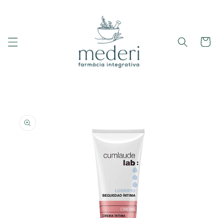
Ir
directamente
al contenido
Carrito
Ir
directamente
a la
información
del producto