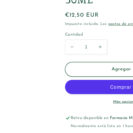
Precio
€12,50 EUR
habitual
Impuesto incluido. Los
gastos de en
Cantidad
Reducir
Aumentar
cantidad
cantidad
para
para
DUREX
DUREX
Agregar 
PLAY
PLAY
LUBRICANTE
LUBRICANT
FRESA
FRESA
50ML
50ML
Más opcio
Retiro disponible en
Farmacia M
Normalmente está listo en 1 hor