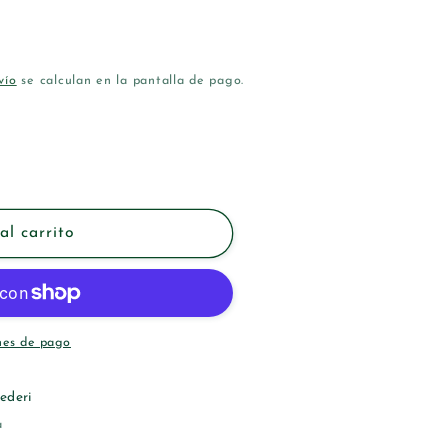
vío
se calculan en la pantalla de pago.
al carrito
E
nes de pago
ederi
a