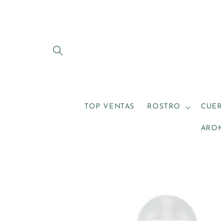
Ir
directamente
al contenido
TOP VENTAS
ROSTRO
CUE
ARO
Ir
directamente
a la
información
del producto