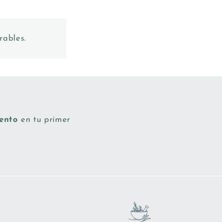
rables.
uento
en tu primer