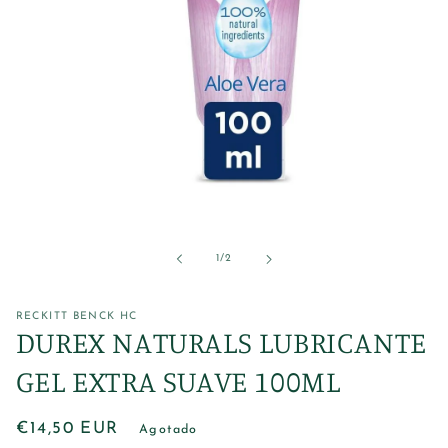
Abrir
elemento
multimedia
1
de
1
/
2
en
una
ventana
modal
RECKITT BENCK HC
DUREX NATURALS LUBRICANTE
GEL EXTRA SUAVE 100ML
Precio
€14,50 EUR
Agotado