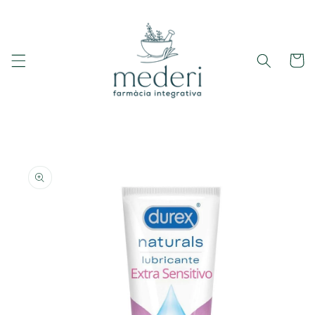
Ir
directamente
al contenido
Carrito
Ir
directamente
a la
información
del producto