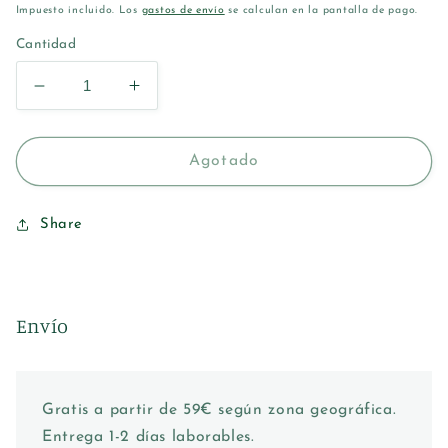
habitual
Impuesto incluido. Los
gastos de envío
se calculan en la pantalla de pago.
Cantidad
Reducir
Aumentar
cantidad
cantidad
para
para
DUREX
DUREX
Agotado
NATURALS
NATURALS
LUBRICANTE
LUBRICANTE
GEL
GEL
Share
EXTRA
EXTRA
SUAVE
SUAVE
100ML
100ML
Envío
Gratis a partir de 59€ según zona geográfica.
Entrega 1-2 días laborables.