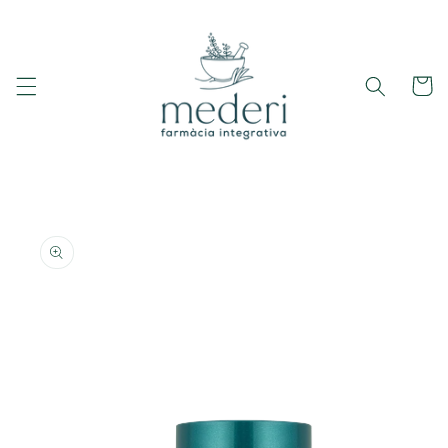
Ir
directamente
al contenido
Carrito
Ir
directamente
a la
información
del producto