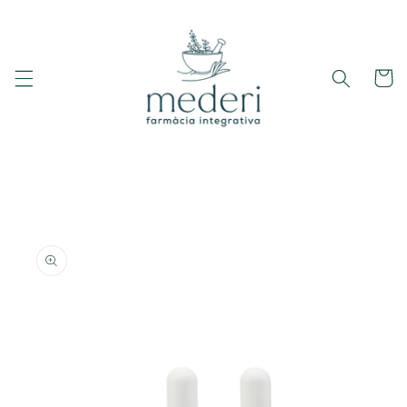
Ir
directamente
al contenido
Carrito
Ir
directamente
a la
información
del producto