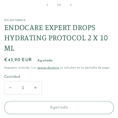
una
de
1
/
3
ventana
modal
IFCANTABRIA
ENDOCARE EXPERT DROPS
HYDRATING PROTOCOL 2 X 10
ML
Precio
€43,90 EUR
Agotado
habitual
Impuesto incluido. Los
gastos de envío
se calculan en la pantalla de pago.
Cantidad
Reducir
Aumentar
cantidad
cantidad
para
para
ENDOCARE
ENDOCARE
Agotado
EXPERT
EXPERT