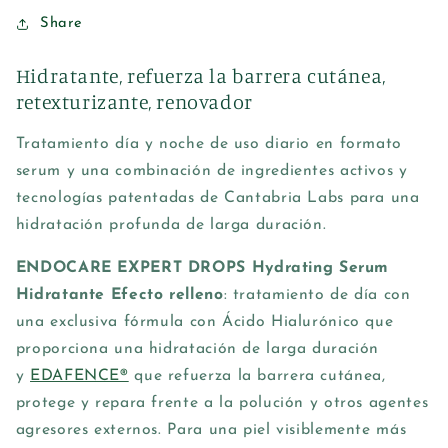
DROPS
DROPS
HYDRATING
HYDRATING
Share
PROTOCOL
PROTOCOL
2
2
Hidratante, refuerza la barrera cutánea,
X
X
retexturizante, renovador
10
10
ML
ML
Tratamiento día y noche de uso diario en formato
serum y una combinación de ingredientes activos y
tecnologías patentadas de Cantabria Labs para una
hidratación profunda de larga duración.
ENDOCARE EXPERT DROPS Hydrating Serum
Hidratante Efecto relleno
: tratamiento de día con
una exclusiva fórmula con Ácido Hialurónico que
proporciona una hidratación de larga duración
y
EDAFENCE®
que refuerza la barrera cutánea,
protege y repara frente a la polución y otros agentes
agresores externos. Para una piel visiblemente más