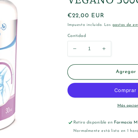
Precio
€22,00 EUR
habitual
Impuesto incluido. Los
gastos de en
Cantidad
Reducir
Aumentar
cantidad
cantidad
para
para
EPAPLUS
EPAPLUS
Agregar 
ARTHICARE
ARTHICARE
COLAGENO
COLAGENO
VEGANO
VEGANO
300G
300G
Más opcio
Retiro disponible en
Farmacia M
Normalmente está listo en 1 hor