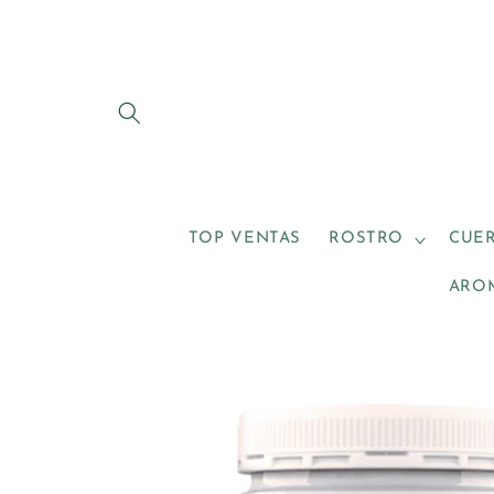
Ir
directamente
al contenido
TOP VENTAS
ROSTRO
CUE
ARO
Ir
directamente
a la
información
del producto