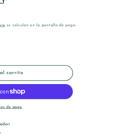
vío
se calculan en la pantalla de pago.
al carrito
nes de pago
ederi
a