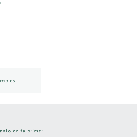
a
rables.
uento
en tu primer