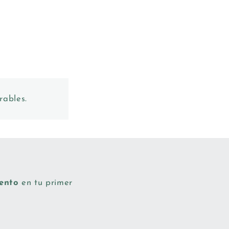
rables.
uento
en tu primer