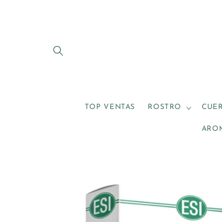
Ir
directamente
al contenido
TOP VENTAS
ROSTRO
CUE
ARO
Ir
directamente
a la
información
del producto