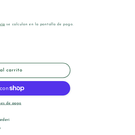
vío
se calculan en la pantalla de pago.
al carrito
nes de pago
ederi
a