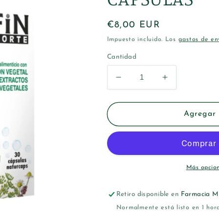
Precio
€8,00 EUR
habitual
Impuesto incluido. Los
gastos de en
Cantidad
Reducir
Aumentar
cantidad
cantidad
para
para
ESI
ESI
Agregar 
KARBOFIN
KARBOFIN
FORTE
FORTE
30
30
CAPSULAS
CAPSULAS
Más opcio
Retiro disponible en
Farmacia M
Normalmente está listo en 1 hor