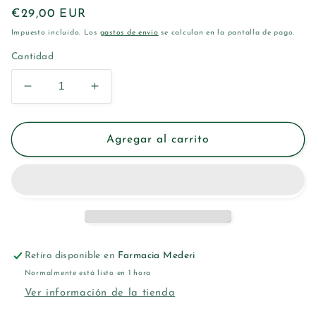
Precio
€29,00 EUR
habitual
Impuesto incluido. Los
gastos de envío
se calculan en la pantalla de pago.
Cantidad
Reducir
Aumentar
cantidad
cantidad
para
para
ISDIN
ISDIN
Agregar al carrito
FOTOPROTECTOR
FOTOPROTECTOR
PEDIATRIC
PEDIATRIC
LOTION
LOTION
SPF50
SPF50
250ML
250ML
Retiro disponible en
Farmacia Mederi
Normalmente está listo en 1 hora
Ver información de la tienda