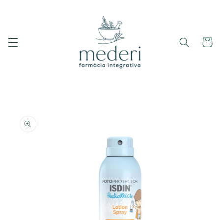
Ir
directamente
al contenido
Carrito
Ir
directamente
a la
información
del producto