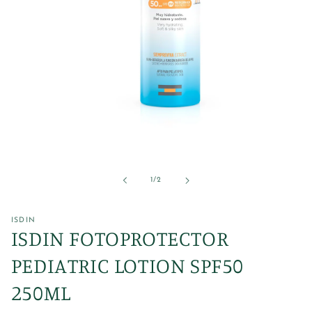
Abrir
elemento
multimedia
1
de
1
/
2
en
una
ventana
modal
ISDIN
ISDIN FOTOPROTECTOR
PEDIATRIC LOTION SPF50
250ML