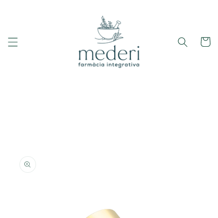
Ir
directamente
al contenido
Carrito
Ir
directamente
a la
información
del producto