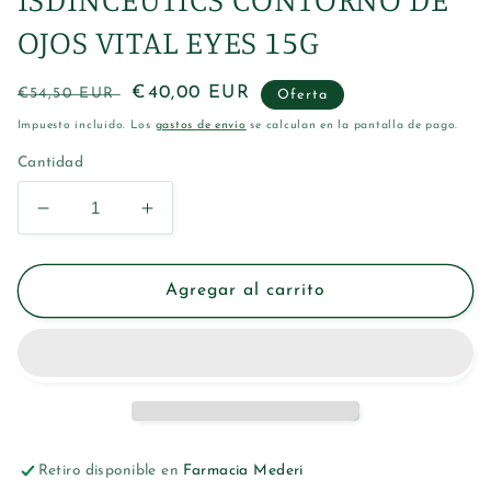
OJOS VITAL EYES 15G
Precio
Precio
€40,00 EUR
€54,50 EUR
Oferta
habitual
de
Impuesto incluido. Los
gastos de envío
se calculan en la pantalla de pago.
oferta
Cantidad
Reducir
Aumentar
cantidad
cantidad
para
para
ISDINCEUTICS
ISDINCEUTICS
Agregar al carrito
CONTORNO
CONTORNO
DE
DE
OJOS
OJOS
VITAL
VITAL
EYES
EYES
15G
15G
Retiro disponible en
Farmacia Mederi