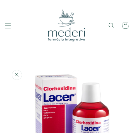
Ir
directamente
al contenido
Carrito
Ir
directamente
a la
información
del producto