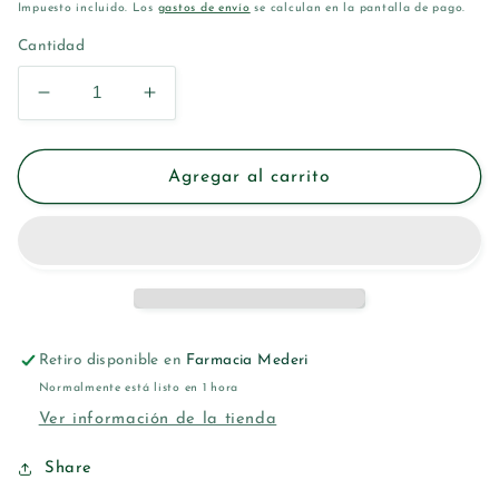
habitual
Impuesto incluido. Los
gastos de envío
se calculan en la pantalla de pago.
Cantidad
Reducir
Aumentar
cantidad
cantidad
para
para
LACER
LACER
Agregar al carrito
CLORHEXIDINA
CLORHEXIDINA
COLUTORIO
COLUTORIO
500
500
ML
ML
Retiro disponible en
Farmacia Mederi
Normalmente está listo en 1 hora
Ver información de la tienda
Share