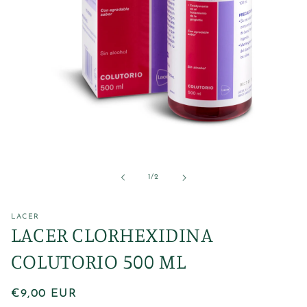
Abrir
elemento
multimedia
1
de
1
/
2
en
una
ventana
modal
LACER
LACER CLORHEXIDINA
COLUTORIO 500 ML
Precio
€9,00 EUR