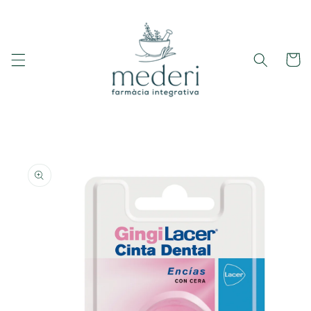
Ir
directamente
al contenido
Carrito
Ir
directamente
a la
información
del producto