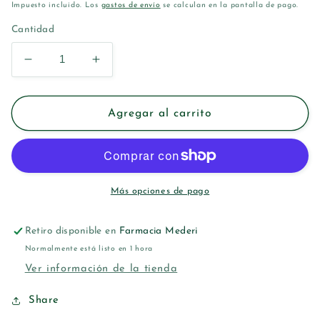
habitual
Impuesto incluido. Los
gastos de envío
se calculan en la pantalla de pago.
Cantidad
Reducir
Aumentar
cantidad
cantidad
para
para
LACER
LACER
Agregar al carrito
GINGILACER
GINGILACER
CINTA
CINTA
DENTAL
DENTAL
50
50
M
M
Más opciones de pago
Retiro disponible en
Farmacia Mederi
Normalmente está listo en 1 hora
Ver información de la tienda
Share