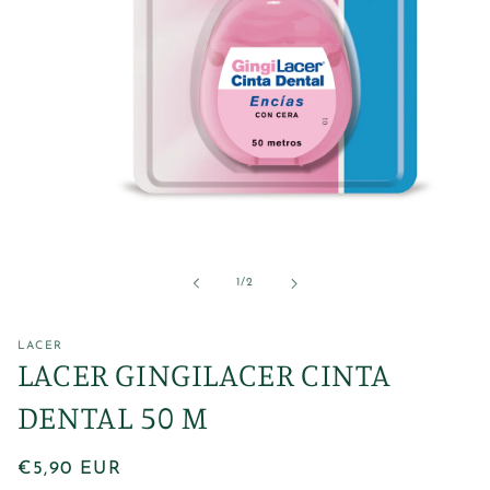
Abrir
elemento
multimedia
1
de
1
/
2
en
una
ventana
modal
LACER
LACER GINGILACER CINTA
DENTAL 50 M
Precio
€5,90 EUR