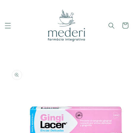
Ir
directamente
al contenido
Carrito
Ir
directamente
a la
información
del producto