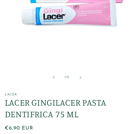
Abrir
elemento
multimedia
1
de
1
/
2
en
una
ventana
modal
LACER
LACER GINGILACER PASTA
DENTIFRICA 75 ML
Precio
€6,90 EUR