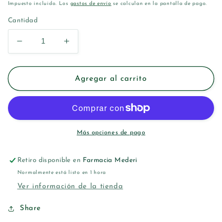
habitual
Impuesto incluido. Los
gastos de envío
se calculan en la pantalla de pago.
Cantidad
Reducir
Aumentar
cantidad
cantidad
para
para
LACER
LACER
Agregar al carrito
GINGILACER
GINGILACER
PASTA
PASTA
DENTIFRICA
DENTIFRICA
75
75
ML
ML
Más opciones de pago
Retiro disponible en
Farmacia Mederi
Normalmente está listo en 1 hora
Ver información de la tienda
Share