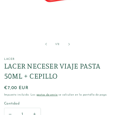
Abrir
elemento
multimedia
1
de
1
/
2
en
una
ventana
modal
LACER
LACER NECESER VIAJE PASTA
50ML + CEPILLO
Precio
€7,00 EUR
habitual
Impuesto incluido. Los
gastos de envío
se calculan en la pantalla de pago.
Cantidad