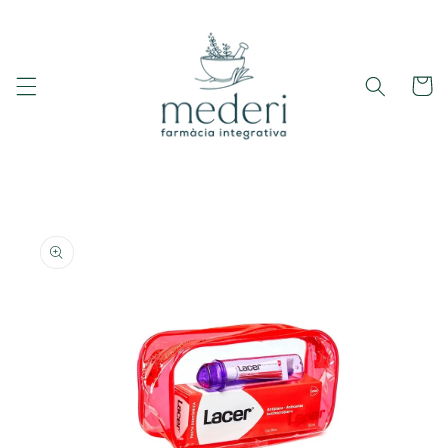
Ir
directamente
al contenido
Carrito
Ir
directamente
a la
información
del producto