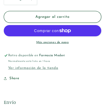
Reducir
Aumentar
cantidad
cantidad
para
para
LACER
LACER
Agregar al carrito
NECESER
NECESER
VIAJE
VIAJE
PASTA
PASTA
50ML
50ML
+
+
Más opciones de pago
CEPILLO
CEPILLO
Retiro disponible en
Farmacia Mederi
Normalmente está listo en 1 hora
Ver información de la tienda
Share
Envío