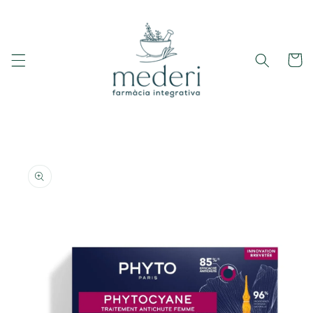
Ir
directamente
al contenido
Carrito
Ir
directamente
a la
información
del producto