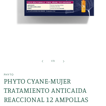
Abrir
elemento
multimedia
1
de
1
/
2
en
una
ventana
modal
PHYTO
PHYTO CYANE-MUJER
TRATAMIENTO ANTICAIDA
REACCIONAL 12 AMPOLLAS