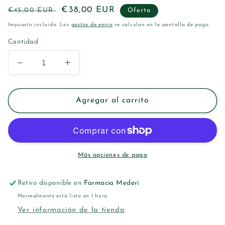
Precio
Precio
€38,00 EUR
€45,00 EUR
Oferta
habitual
de
Impuesto incluido. Los
gastos de envío
se calculan en la pantalla de pago.
oferta
Cantidad
Reducir
Aumentar
cantidad
cantidad
para
para
PHYTO
PHYTO
Agregar al carrito
CYANE-
CYANE-
MUJER
MUJER
TRATAMIENTO
TRATAMIENTO
ANTICAIDA
ANTICAIDA
REACCIONAL
REACCIONAL
Más opciones de pago
12
12
AMPOLLAS
AMPOLLAS
Retiro disponible en
Farmacia Mederi
Normalmente está listo en 1 hora
Ver información de la tienda