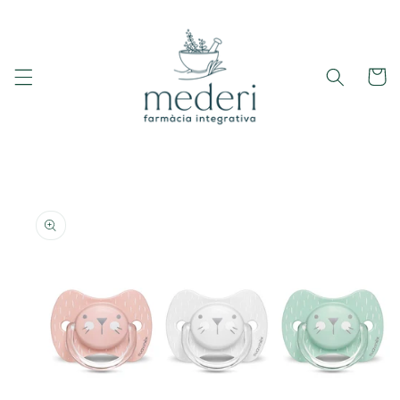
Ir
directamente
al contenido
Carrito
Ir
directamente
a la
información
del producto