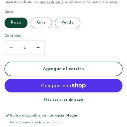
habitual
Impuesto incluido. Los
gastos de envío
se calculan en la pantalla de pago.
Color
Rosa
Gris
Verde
Cantidad
Reducir
Aumentar
cantidad
cantidad
para
para
SUAVINEX
SUAVINEX
Agregar al carrito
CHUPETE
CHUPETE
SILICONA
SILICONA
TETINA
TETINA
ANATOMICA
ANATOMICA
0-
0-
Más opciones de pago
3
3
M
M
Retiro disponible en
Farmacia Mederi
1U
1U
Normalmente está listo en 1 hora