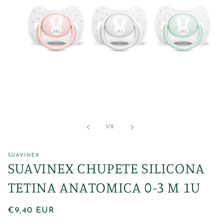
Abrir
elemento
multimedia
1
de
1
/
2
en
una
ventana
modal
SUAVINEX
SUAVINEX CHUPETE SILICONA
TETINA ANATOMICA 0-3 M 1U
Precio
€9,40 EUR