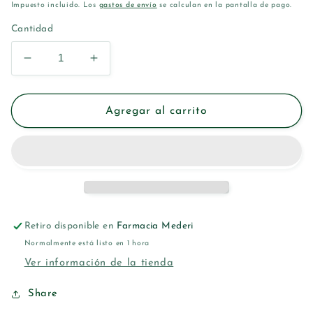
habitual
Impuesto incluido. Los
gastos de envío
se calculan en la pantalla de pago.
Cantidad
Reducir
Aumentar
cantidad
cantidad
para
para
TAMPAX
TAMPAX
Agregar al carrito
ORGANIC
ORGANIC
COTTON
COTTON
SUPER
SUPER
16U
16U
Retiro disponible en
Farmacia Mederi
Normalmente está listo en 1 hora
Ver información de la tienda
Share