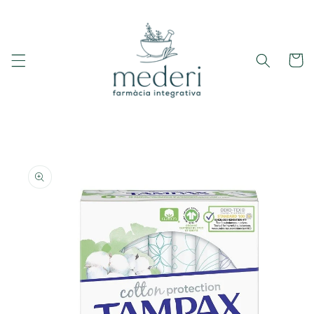
Ir
directamente
al contenido
Carrito
Ir
directamente
a la
información
del producto