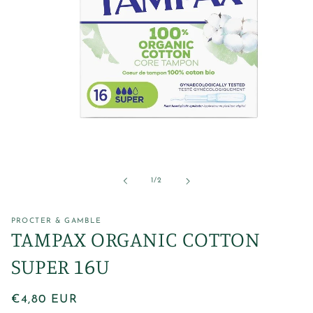
Abrir
elemento
multimedia
1
de
1
/
2
en
una
ventana
modal
PROCTER & GAMBLE
TAMPAX ORGANIC COTTON
SUPER 16U
Precio
€4,80 EUR