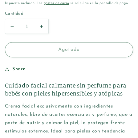
habitual
Impuesto incluido. Los
gastos de envío
se calculan en la pantalla de pago.
Cantidad
Reducir
Aumentar
cantidad
cantidad
para
para
WELEDA
WELEDA
Agotado
MALVA
MALVA
BLANCA
BLANCA
CREMA
CREMA
Share
FACIAL
FACIAL
50ML
50ML
Cuidado facial calmante sin perfume para
bebés con pieles hipersensibles y atópicas
Crema facial exclusivamente con ingredientes
naturales, libre de aceites esenciales y perfume, que a
parte de nutrir y calmar la piel, la protegen frente
estímulos externos. Ideal para pieles con tendencia