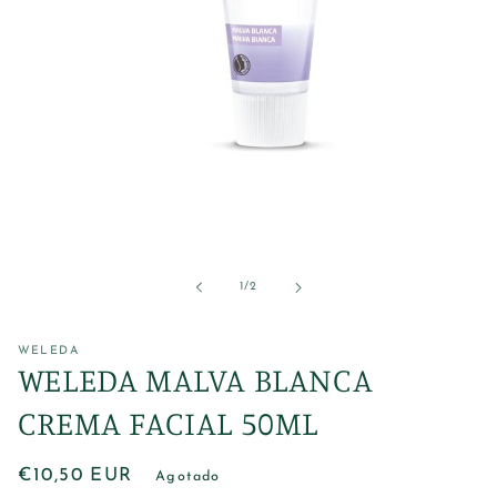
Abrir
elemento
multimedia
1
de
1
/
2
en
una
ventana
modal
WELEDA
WELEDA MALVA BLANCA
CREMA FACIAL 50ML
Precio
€10,50 EUR
Agotado