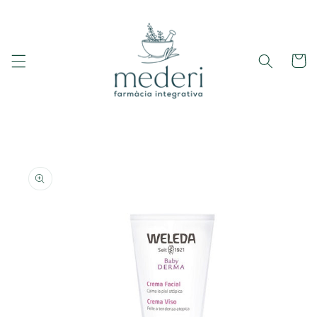
Ir
directamente
al contenido
Carrito
Ir
directamente
a la
información
del producto