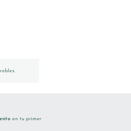
rables.
uento
en tu primer