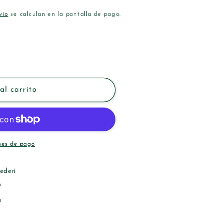
vío
se calculan en la pantalla de pago.
R
al carrito
O
nes de pago
ederi
a
a