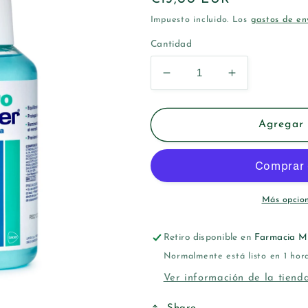
habitual
Impuesto incluido. Los
gastos de en
Cantidad
Reducir
Aumentar
cantidad
cantidad
para
para
XEROLACER
XEROLACE
Agregar 
COLUTORIO
COLUTORI
500
500
ML
ML
Más opcio
Retiro disponible en
Farmacia M
Normalmente está listo en 1 hor
Ver información de la tiend