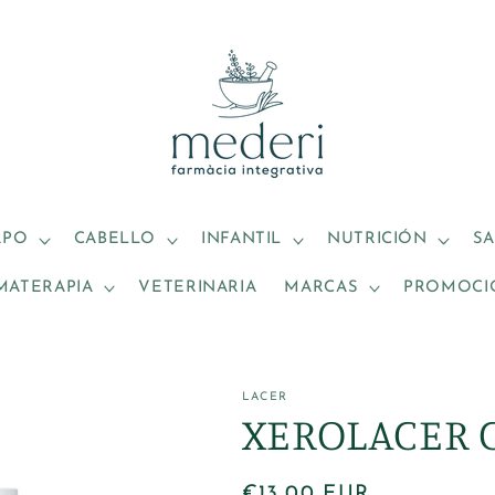
RPO
CABELLO
INFANTIL
NUTRICIÓN
S
MATERAPIA
VETERINARIA
MARCAS
PROMOCI
LACER
XEROLACER 
Precio
€13,00 EUR