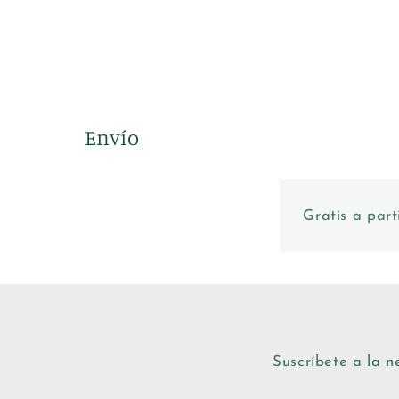
Abrir
elemento
multimedia
1
en
una
ventana
modal
Envío
Gratis a part
Suscríbete a la n