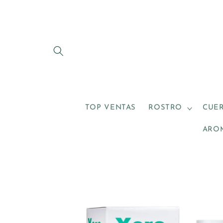
Ir
directamente
al contenido
TOP VENTAS
ROSTRO
CUE
ARO
Ir
directamente
a la
información
del producto